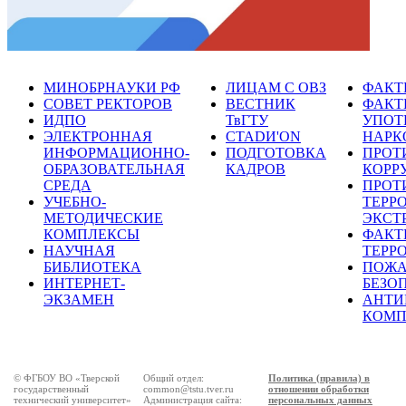
МИНОБРНАУКИ РФ
ЛИЦАМ С ОВЗ
ФАКТ
СОВЕТ РЕКТОРОВ
ВЕСТНИК
ФАКТ
ИДПО
ТвГТУ
УПОТ
ЭЛЕКТРОННАЯ
СТАDИ'ON
НАРК
ИНФОРМАЦИОННО-
ПОДГОТОВКА
ПРОТ
ОБРАЗОВАТЕЛЬНАЯ
КАДРОВ
КОРР
СРЕДА
ПРОТ
УЧЕБНО-
ТЕРР
МЕТОДИЧЕСКИЕ
ЭКСТ
КОМПЛЕКСЫ
ФАКТ
НАУЧНАЯ
ТЕРР
БИБЛИОТЕКА
ПОЖА
ИНТЕРНЕТ-
БЕЗО
ЭКЗАМЕН
АНТИ
КОМП
© ФГБОУ ВО «Тверской
Общий отдел:
Политика (правила) в
государственный
common@tstu.tver.ru
отношении обработки
технический университет»
Администрация сайта:
персональных данных