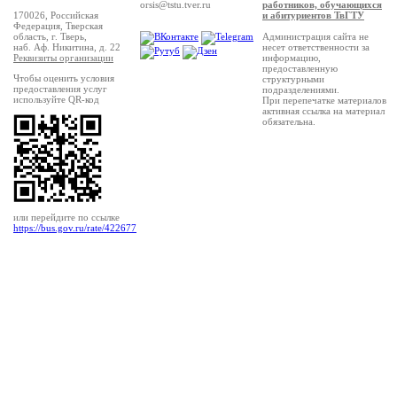
orsis@tstu.tver.ru
работников, обучающихся
170026, Российская
и абитуриентов ТвГТУ
Федерация, Тверская
область, г. Тверь,
Администрация сайта не
наб. Аф. Никитина, д. 22
несет ответственности за
Реквизиты организации
информацию,
предоставленную
Чтобы оценить условия
структурными
предоставления услуг
подразделениями.
используйте QR-код
При перепечатке материалов
активная ссылка на материал
обязательна.
или перейдите по ссылке
https://bus.gov.ru/rate/422677