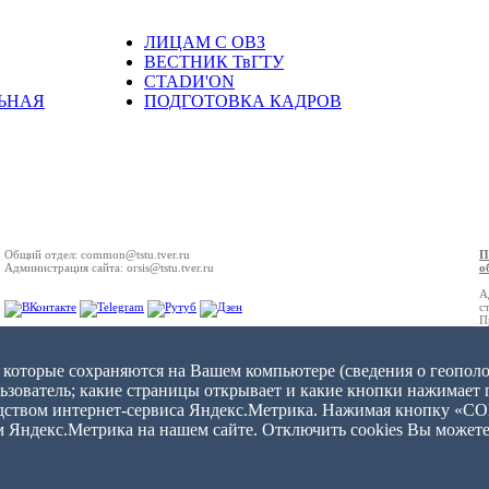
ЛИЦАМ С ОВЗ
ВЕСТНИК ТвГТУ
СТАDИ'ON
ЬНАЯ
ПОДГОТОВКА КАДРОВ
Общий отдел: common@tstu.tver.ru
П
Администрация сайта: orsis@tstu.tver.ru
о
А
с
П
 которые сохраняются на Вашем компьютере (сведения о геополо
льзователь; какие страницы открывает и какие кнопки нажимает п
едством интернет-сервиса Яндекс.Метрика. Нажимая кнопку «С
м Яндекс.Метрика на нашем сайте. Отключить cookies Вы можете 