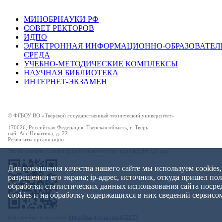
МИНОБРНАУКИ РФ
СОВЕТ РЕКТОРОВ
ИДПО
ЭЛЕКТРОННАЯ ИНФОРМАЦИОННО-ОБРАЗОВАТЕЛ
СРЕДА
УЧЕБНО-МЕТОДИЧЕСКИЕ КОМПЛЕКСЫ
НАУЧНАЯ БИБЛИОТЕКА
ИНТЕРНЕТ-ЭКЗАМЕН
© ФГБОУ ВО «Тверской государственный технический университет»
170026, Российская Федерация, Тверская область, г. Тверь,
наб. Аф. Никитина, д. 22
Реквизиты организации
Чтобы оценить условия предоставления услуг используйте QR-код
Для повышения качества нашего сайте мы используем cookies,
разрешении его экрана; ip-адрес, источник, откуда пришел по
обработки статистических данных использования сайта поср
cookies и на обработку содержащихся в них сведений сервисо
или перейдите по ссылке
https://bus.gov.ru/rate/422677