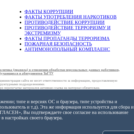
ФАКТЫ КОРРУПЦИИ
ФАКТЫ УПОТРЕБЛЕНИЯ НАРКОТИКОВ
ПРОТИВОДЕЙСТВИЕ КОРРУПЦИИ
ПРОТИВОДЕЙСТВИЕ ТЕРРОРИЗМУ И
ЭКСТРЕМИЗМУ
ФАКТЫ ПРОПАГАНДЫ ТЕРРОРИЗМА
ПОЖАРНАЯ БЕЗОПАСНОСТЬ
АНТИМОНОПОЛЬНЫЙ КОМПЛАЕНС
олитика (правила) в отношении обработки персональных данных работников,
бучающихся и абитуриентов ТвГТУ
дминистрация сайта не несет ответственности за информацию, предоставленную
труктурными подразделениями.
ри перепечатке материалов активная ссылка на материал обязательна.
жении; типе и версиях ОС и браузера, типе устройства и
ользователь и т.д). Эта же информация используется для сбора и
ОГЛАСЕН», Вы подтверждаете свое согласие на использование
в настройках своего браузера.