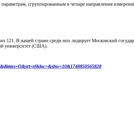
 параметрам, сгруппированным в четыре направления измерени
ких 121. В нашей стране среди них лидирует Московский государ
ий университет (США).
2025&dimns=O&srt=rf&loc=&shw=10&1748850565828