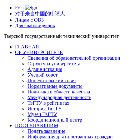
For foreign
对于来自中国的申请人
Лицам с ОВЗ
Для слабовидящих
Тверской государственный технический университет
ГЛАВНАЯ
ОБ УНИВЕРСИТЕТЕ
Сведения об образовательной организации
Структура университета
Администрация
Ученый совет
Попечительский совет
Нормативные документы
Политика в области качества
Международная деятельность
ТвГТУ в рейтингах
История ТвГТУ
Музеи ТвГТУ
Координационный центр
ПОСТУПАЮЩИМ
Подать заявление
Информация для иностранных граждан